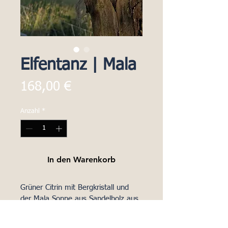
Elfentanz | Mala
Preis
168,00 €
Anzahl
*
In den Warenkorb
Grüner Citrin mit Bergkristall und 
der Mala Sonne aus Sandelholz aus 
der Malawelt.
So schwebt sie leicht und schillernd 