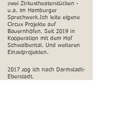
zwei Zirkustheaterstücken -
u.a. im Hamburger
Sprechwerk.Ich leite eigene
Circus Projekte auf
Bauernhöfen. Seit 2019 in
Kooperation mit dem Hof
Schwalbental. Und weiteren
Einzelprojekten.
2017 zog ich nach Darmstadt-
Eberstadt.
Seit 2019 bin ich Teilzeit
Schäferin und Ausbilderin
eines Hütehundes.
Seit 2023 Zertifizierte Integrale
systemische Aufstellungscoach.