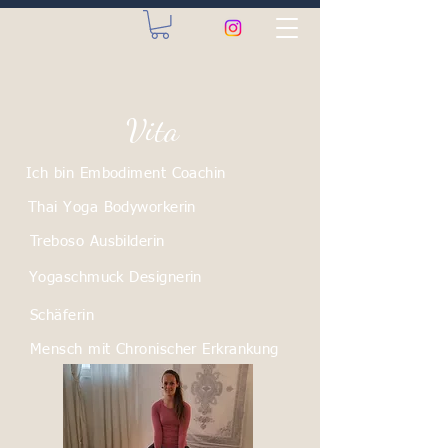
Vita
Ich bin Embodiment Coachin
Thai Yoga Bodyworkerin
Treboso Ausbilderin
Yogaschmuck Designerin
Schäferin
Mensch mit Chronischer Erkrankung