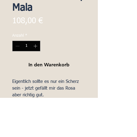
Mala
Preis
108,00 €
Anzahl
*
In den Warenkorb
Eigentlich sollte es nur ein Scherz 
sein - jetzt gefällt mir das Rosa 
aber richtig gut. 
Die Wolle ist aus Irland und Rosa 
von den Resten eines 
PRODUKT INFO
Markierungsstiftes. 
Ergänzt wird sie durch den lila 
Alle Perlen der Mala Ketten werden 
farbenen Amethyst. 
Rückgabe und Erstattung
von mir, in einem intensiven und 
Länge : 40 cm 