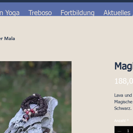
in Yoga
Treboso
Fortbildung
Aktuelles
r Mala
Magi
188,0
Lava und 
Magische 
Schwarz.
Anzahl
*
Länge: 4