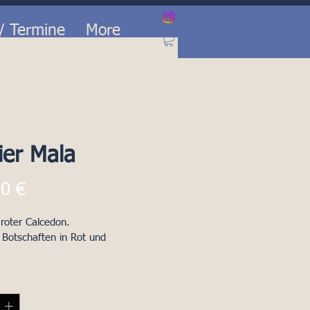
 / Termine
More
er Mala
Preis
0 €
roter Calcedon.
Botschaften in Rot und 
 
0 cm