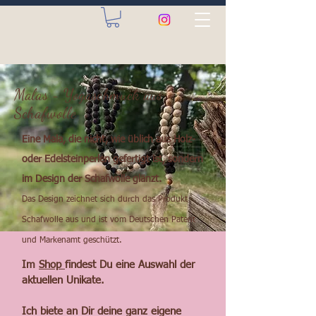
Malas - Yogaschmuck aus
Schafwolle
Eine Mala, die nicht, wie üblich aus Holz-
oder Edelsteinperlen gefertigt ist, sondern
im Design der Schafwolle glänzt.
Das Design zeichnet sich durch das Produkt
Schafwolle aus und ist vom Deutschen Patent
und Markenamt geschützt.
Im
Shop
findest Du eine Auswahl der
aktuellen Unikate.
Ich biete an Dir deine ganz eigene