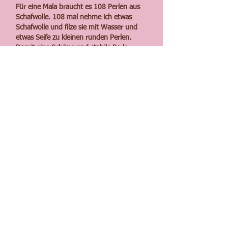
Für eine Mala braucht es 108 Perlen aus
Schafwolle. 108 mal nehme ich etwas
Schafwolle und filze sie mit Wasser und
etwas Seife zu kleinen runden Perlen.
Damit eine Schöne und stabile Perle
entsteht braucht es einige Minuten.
So bitte ich um dein Verständnis, das die
Aufträge ihre Zeit brauchen.
Hier
erfährst du Hintergrundinfos zur
Gebetskette.
© 2024 Carolin Sophie Schumann.
www.bewegtes-